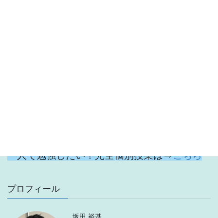
公立・県立・私立中学校すべてに対応。経験
豊富は講師陣の圧倒的な知識と指導は、学習
する意欲を育てます。
学校の勉強を頑張りたい！最もスタンダード
なクラス授業は⇒
こちら
自分のペースで勉強したい！少人数のグルー
プ個別は⇒
こちら
一人で勉強したい！完全個別授業は⇒
こちら
プロフィール
坂田 裕基