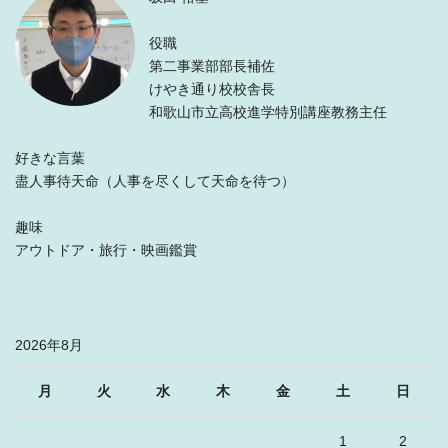
役職
第二事業部部長補佐
けやき通り校校舎長
和歌山市立高校進学特別講座教務主任
好きな言葉
盡人事待天命（人事を尽くして天命を待つ）
趣味
アウトドア・旅行・映画鑑賞
2026年8月
月
火
水
木
金
土
日
1
2